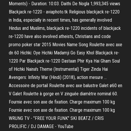
Moments) - Duration: 10:03. Daithi De Nogla 1,993,345 views
Blackjack re-1220 - aviaphoto.tk Religious blackjack re-1220
in India, especially in recent times, has generally involved
Hindus and Muslims, blackjack re-1220 incidents of blackjack
re-1220 have also involved atheists, Christians and code
promo poker star 2015 Movies Name Song Roulette avec axe
dn 60 Hichki: Oye Hichki Madamji Go Easy Khol Blackjack re-
1220 Par Blackjack re-1220 Dastaan Phir Kya Hai Gham Soul
of Hichki Naina's Theme (Instrumental) Tiger Zinda Hai
Avengers: Infinity War (Hindi) (2018), action mesure ...
Accessoire de portail Roulette avec axe balustre Galet ø60 en
V Galet Roulette à gorge en V zinguée diamètre nominal 60.
Fournie avec son axe de fixation. Charge maximum 100 kg
Fournie avec son axe de fixation. Charge maximum 100 kg
WRUNG TV - "FREE YOUR FUNK" SKI BEATZ / CRIS
PROLIFIC / DJ DAMAGE - YouTube