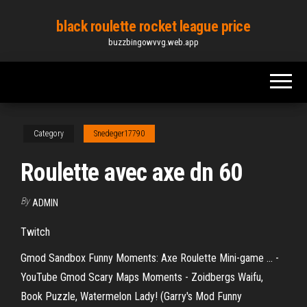
Skip
black roulette rocket league price
to
buzzbingowvvg.web.app
the
content
Category
Snedeger17790
Roulette avec axe dn 60
By
ADMIN
Twitch
Gmod Sandbox Funny Moments: Axe Roulette Mini-game ... -
YouTube Gmod Scary Maps Moments - Zoidbergs Waifu,
Book Puzzle, Watermelon Lady! (Garry's Mod Funny