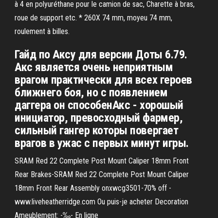
à 4 en polyuréthane pour le camion de sac, Charette à bras,
roue de support etc. * 260X 74 mm, moyeu 74 mm,
roulement à billes.
Гайд по Аксу для версии Доты 6.79.
Акс является очень неприятным
врагом практически для всех героев
ближнего боя, но с появлением
даггера он способенАкс - хорошый
инициатор, превосходный фармер,
сильный гангер которы повергает
врагов в ужас с первых минут игры.
SRAM Red 22 Complete Post Mount Caliper 18mm Front
Rear Brakes-SRAM Red 22 Complete Post Mount Caliper
18mm Front Rear Assembly onxwcg3501-70% off -
www.liveheatherridge.com Ou puis-je acheter Decoration
Ameublement: -‰- En ligne