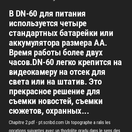
В DN-60 для питания
используется четыре
стандартных батарейки или
аккумулятора размера AA.
Время работы более двух
часов.DN-60 легко крепится на
видеокамеру на отсек для
света или на штатив. Это
прекрасное решение для
съемки новостей, съемки
сюжетов, охранных...
Chapitre 2.pdf - pt.scribd.com Un topographe a ralis les
oprations suivantes avec un thodolite gradu dans le sens des